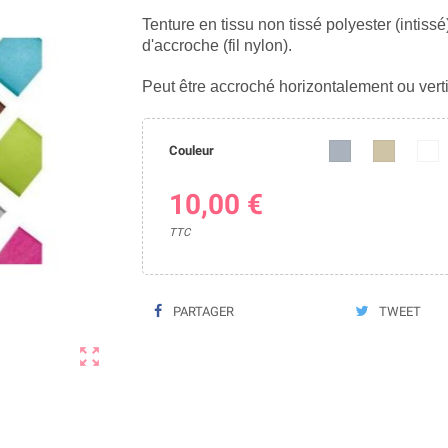
Tenture en tissu non tissé polyester (intissé
d'accroche (fil nylon).
Peut être accroché horizontalement ou vert
Couleur
10,00 €
TTC
PARTAGER
TWEET
zoom_out_map